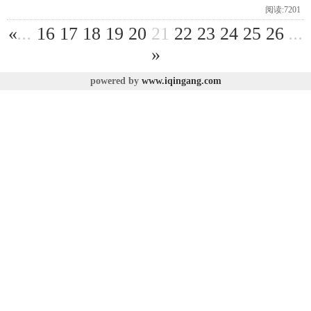
阅读:7201
«
...
16
17
18
19
20
21
22
23
24
25
26
...
»
powered by
www.iqingang.com