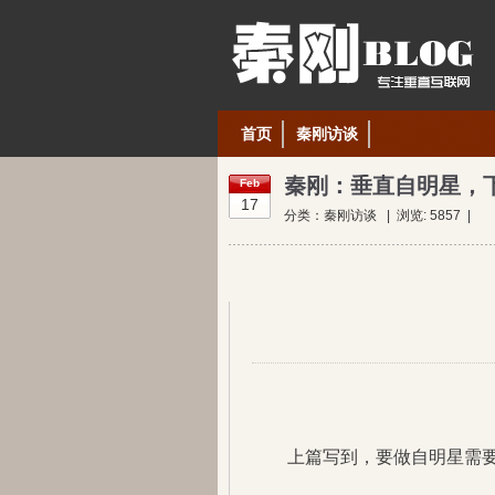
首页
秦刚访谈
秦刚：垂直自明星，
Feb
17
分类：
秦刚访谈
| 浏览:
5857
|
上篇写到，要做自明星需