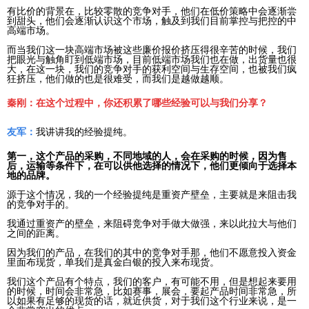
有比价的背景在，比较零散的竞争对手，他们在低价策略中会逐渐尝
到甜头，他们会逐渐认识这个市场，触及到我们目前掌控与把控的中
高端市场。
而当我们这一块高端市场被这些廉价报价挤压得很辛苦的时候，我们
把眼光与触角盯到低端市场，目前低端市场我们也在做，出货量也很
大，在这一块，我们的竞争对手的获利空间与生存空间，也被我们疯
狂挤压，他们做的也是很难受，而我们是越做越顺。
秦刚：在这个过程中，你还积累了哪些经验可以与我们分享？
友军：
我讲讲我的经验提纯。
第一，这个产品的采购，不同地域的人，会在采购的时候，因为售
后，运输等条件下，在可以供他选择的情况下，他们更倾向于选择本
地的品牌。
源于这个情况，我的一个经验提纯是重资产壁垒，主要就是来阻击我
的竞争对手的。
我通过重资产的壁垒，来阻碍竞争对手做大做强，来以此拉大与他们
之间的距离。
因为我们的产品，在我们的其中的竞争对手那，他们不愿意投入资金
里面布现货，单我们是真金白银的投入来布现货。
我们这个产品有个特点，我们的客户，有可能不用，但是想起来要用
的时候，时间会非常急，比如赛事，展会，要起产品时间非常急，所
以如果有足够的现货的话，就近供货，对于我们这个行业来说，是一