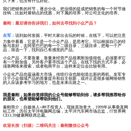
久下来，也没有什么好处。
我们把销售的环节，逐步分化，把业绩的提成把销售的每一个环节做
挂钩，比如对展销点的优惠，对下属的培养，对公司文化的培养。
秦刚：最后请你告诉我们，如何去寻找到小众产品？
友军：
说到如何发掘，平时大家出去玩的时候，在线下，可以把注意
力集中看看，它是不是一个小众产品，是思考它。可以根据自己的经
验与喜好，去阿里巴巴的每一个二级目录，三级目录，把每一个产
品，筛选一下，找到自己有感觉的产品。
小众产品，不要靠量，靠量来经营产品很累附加值很低，必须要求它
有一个附加值，另外客户要寻找这个产品，在线下找的方式不多，必
须靠网络来搜索，或者电商平台，这样来定位会比较有用。
小众化产品也蕴涵着大市场，传统行业也能创造出新的商机。友军专
注于小众领域产品的质量提升和自主创新，或许正是很多做网络销售
的人应该参考学习的地方，也是未来出路之一。
我是秦刚，如果你觉得我的公众号能够帮助到你，请多帮我推荐给你
的朋友，
也希望能够帮助到他们。
秦刚简介：自媒体人+种子投资人，现旅居加拿大，1999年从事垂直网
站工作，历任太平洋电脑网总编，太平洋汽车网市场总监，IT世界网
CEO,39健康网联席总裁。
欢迎长按（扫描）二维码关注：秦刚微信公众号