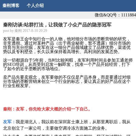
秦刚博客
个人介绍
微信&QQ号：1111884
秦刚访谈:站群打法，让我做了小众产品的隐形冠军
post by:秦刚 2017-8-10 20:29
友军是秦王会中知行合一的人物，他对细分市场的垄断营销的研究，
非常透彻。通过对某种产品（出于商业秘密，暂不透露）细分市场的
培育与充分挖掘，友军在这一细分产品领域建立了品牌优势，渠道优
势以及专利壁垒，长久以来保持着高增长、高利润的发展态势。
这一切都源自于5年前，当时比较闲暇，友军利用时间去参加王通老师
的SEO培训，从而受到启发一触即发，找准一个产品开始经营，打下
了如今的近乎垄断的市场地位。
卖产品先要卖观念，友军要做的不仅仅是产品本身，而是要通过对细
分市场的垄断营销来创立一个行业的标志，要让真正的好产品在这个
行业生根发芽。
秦刚：友军，你先给大家大概的介绍一下自己。
友军：
我是湖北人，我以前在深圳富士康上班，从那里离职后，我从
北京创立了一家公司，主要做空调冷冻方面施工的业务。