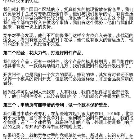
个非常突出的优点。
我们就利用全国四个区域的点，货真价实的把现货放在货仓里，我们
的竞争对手是没有专职在做这件事，他们与我们竞争的话，有资金压
力，竞争对手做的事情比较分散，所以他们不会重仓去布这个货，而
我们是全部精力投入在做这个事情，我们有这个优势，他们与我们比
起来，有这一块上的劣势。
竞争对手会发现，他们不可能像我们这样全方位介入去做，步伐迈的
这么大，看到有这么强大的对手在做，他们也有很大的营运压力。他
们的盈利前景，也比较不乐观。
第二个经验，花大力气，打造好附件产品。
我们这个产品，还有一些附件，这个产品的模具特别贵，而且附件的
模具非常大，一款模具动辄好几万，我们也把附件也给开发出来了。
开发附件，也是我们一个实力的展现，赚到的钱，其实有时候还不够
保养一个模具的费用开支，但是我们必须这样做，才是全品类深耕的
做好。
因为这样可以做到人无我有，人有我优，我们把配件提前全部开发
了，他们的附件没有，或没有我们的全，他们就会产生很大的压力。
第三个，申请所有能申请的专利，做一个技术保护壁垒。
我们通过申请外观专利，在某些地方起到很大的作用。2016年，北京
有个大活动，当时有个竞争对手，拿到我们的附件产品过去，我们找
个律师，递了一个律师函，就是说他们的产品，外观上仿造我们的产
品的之类，有知识产权等书面材料附上去。
结果组委会，就把竞争对手的竞标单给去掉。所以说，知识专利，在