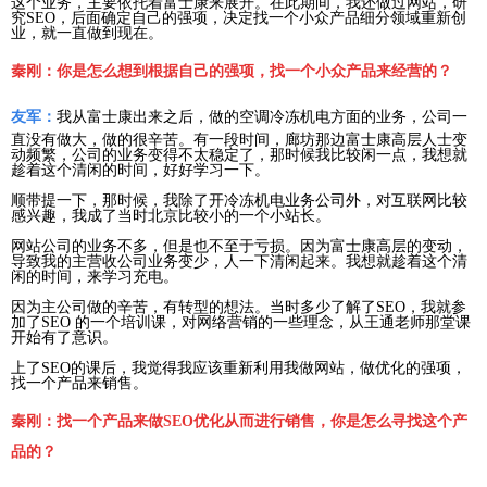
这个业务，主要依托着富士康来展开。在此期间，我还做过网站，研
究SEO，后面确定自己的强项，决定找一个小众产品细分领域重新创
业，就一直做到现在。
秦刚：你是怎么想到根据自己的强项，找一个小众产品来经营的？
友军：
我从富士康出来之后，做的空调冷冻机电方面的业务，公司一
直没有做大，做的很辛苦。有一段时间，廊坊那边富士康高层人士变
动频繁，公司的业务变得不太稳定了，那时候我比较闲一点，我想就
趁着这个清闲的时间，好好学习一下。
顺带提一下，那时候，我除了开冷冻机电业务公司外，对互联网比较
感兴趣，我成了当时北京比较小的一个小站长。
网站公司的业务不多，但是也不至于亏损。因为富士康高层的变动，
导致我的主营收公司业务变少，人一下清闲起来。我想就趁着这个清
闲的时间，来学习充电。
因为主公司做的辛苦，有转型的想法。当时多少了解了SEO，我就参
加了SEO 的一个培训课，对网络营销的一些理念，从王通老师那堂课
开始有了意识。
上了SEO的课后，我觉得我应该重新利用我做网站，做优化的强项，
找一个产品来销售。
秦刚：找一个产品来做SEO优化从而进行销售，你是怎么寻找这个产
品的？