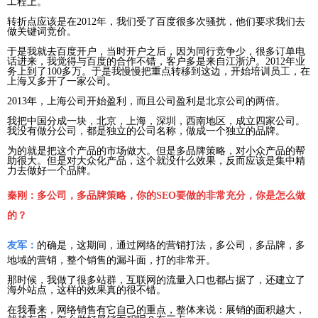
工程上。
转折点应该是在2012年，我们受了百度很多次骚扰，他们要求我们去
做关键词竞价。
于是我就去百度开户，当时开户之后，因为同行竞争少，很多订单电
话进来，我觉得与百度的合作不错，客户多是来自江浙沪。2012年业
务上到了100多万。于是我慢慢把重点转移到这边，开始培训员工，在
上海又多开了一家公司。
2013年，上海公司开始盈利，而且公司盈利是北京公司的两倍。
我把中国分成一块，北京，上海，深圳，西南地区，成立四家公司。
我没有做分公司，都是独立的公司名称，做成一个独立的品牌。
为的就是把这个产品的市场做大。但是多品牌策略，对小众产品的帮
助很大。但是对大众化产品，这个就没什么效果，反而应该是集中精
力去做好一个品牌。
秦刚：多公司，多品牌策略，你的SEO要做的非常充分，你是怎么做
的？
友军：
的确是，这期间，通过网络的营销打法，多公司，多品牌，多
地域的营销，整个销售的漏斗面，打的非常开。
那时候，我做了很多站群，互联网的流量入口也都占据了，还建立了
海外站点，这样的效果真的很不错。
在我看来，网络销售有它自己的重点，整体来说：展销的面积越大，