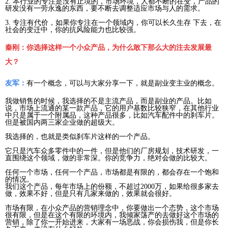
2. 本行业的专注是没有止境的，市场环境，人都不断的在变，产品的
研发没有一劳永逸的东西，要不断去调整适应市场与人的需求。
3. 专注有代价，如果你专注在一个领域内，你可以长久生存 下去，在
社会的变迁中，你的抗风险能力也比较强。
秦刚：你选择这样一个小众产品，为什么敢下那么大的注去发展最
大？
友军：
有一个概念，可以与大家分享一下，就是副业变主业的概念。
我做销售的时候，我选择的不是主流产品，而是副业的产品。比如
说，市场上流通的某一款产品，它的用户基数比较狭窄，在其他行业
中只是属于一个附属品，这种产品很多，比如汽车配件中的刹车片。
但是被国内两三家企业做的超级大。
我选择的，也就是类似刹车片这样的一个产品。
它只是汽车众多零件中的一件，但是他们的厂房规划，技术研发，一
直围绕这个领域，做的非常深。你的竞争力，绝对会做的比较大。
任何一个市场，任何一个产品，市场都是有限的，都会存在一个饱和
的情况。
我们这个产品，每年市场上的份额，不超过2000万，如果给很多家去
做，效果不好，但是只有几家来做的，效果就会很好。
市场有限，在小众产品的营销理念中，你要做出一个态势，这个市场
很有限，但是在这个有限的环境内，我倾家荡产的去做好这个市场的
营销，除了你一开始进来，大家有一场恶战，你会损伤我，但是你长