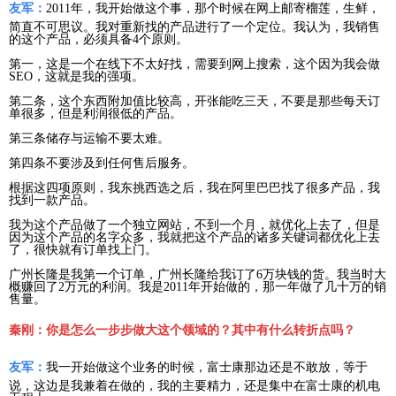
友军：
2011年，我开始做这个事，那个时候在网上邮寄榴莲，生鲜，
简直不可思议。我对重新找的产品进行了一个定位。我认为，我销售
的这个产品，必须具备4个原则。
第一，这是一个在线下不太好找，需要到网上搜索，这个因为我会做
SEO，这就是我的强项。
第二条，这个东西附加值比较高，开张能吃三天，不要是那些每天订
单很多，但是利润很低的产品。
第三条储存与运输不要太难。
第四条不要涉及到任何售后服务。
根据这四项原则，我东挑西选之后，我在阿里巴巴找了很多产品，我
找到一款产品。
我为这个产品做了一个独立网站，不到一个月，就优化上去了，但是
因为这个产品的名字众多，我就把这个产品的诸多关键词都优化上去
了，很快就有订单找上门。
广州长隆是我第一个订单，广州长隆给我订了6万块钱的货。我当时大
概赚回了2万元的利润。我是2011年开始做的，那一年做了几十万的销
售量。
秦刚：你是怎么一步步做大这个领域的？其中有什么转折点吗？
友军：
我一开始做这个业务的时候，富士康那边还是不敢放，等于
说，这边是我兼着在做的，我的主要精力，还是集中在富士康的机电