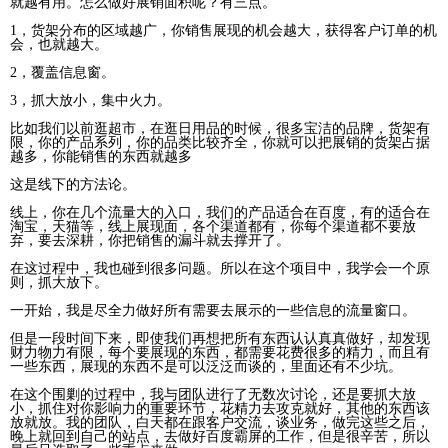
就越有用。怎么做好展销面积呢？有三点。
1，货架分布的区域越广，你销售展现的机会越大，获得客户订单的机
会，也就越大。
2，覆盖信息窗。
3，抓大放小，集中火力。
比如我们以前逛超市，在逛日用品的时候，很多宝洁的品牌，货架有
限，你的产品系列，你的品类比较齐全，你就可以把展销的货架占据
越多，你能销售的东西就越多
这是线下的方法论。
线上，你在几个流量大的入口，我们的产品适合在百度，有的适合在
淘宝，天猫等，线上展现面，各个渠道都有，你每个渠道都不要放
弃，要去深耕，你把销售的漏斗就去撑开了。
在这过程中，我也碰到很多问题。所以在这个项目中，我学会一个原
则，抓大放下。
一开始，我是尽全力做好所有需要去展示的一些信息的流量窗口。
但是一段时间下来，即使我们再想把所有东西认认真真做好，却发现
财力物力有限，每个要展现的东西，都需要花费很多的精力，而且有
一些东西，展现的东西不是可以泛泛而谈的，里面还有不少坑。
在这个围剿的过程中，我与团队进行了无数次讨论，还是要抓大放
小，抓住对你影响力的重要环节，花精力去攻克就好，其他的东西该
放就放。我的团队，白天都在跟客户交流，谈业务，做完这些之后，
晚上就回到自己的站点，去做好百度霸屏的工作，但是很辛苦，所以