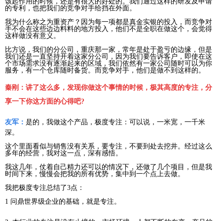
该起作用的时候，还是有很大的好处的。我们通过这样的研发及申请
的专利，也把我们的竞争对手给挡在外面。
我为什么称之为重资产？因为每一项都是真金实银的投入，而竞争对
手不会在这些边边料料的地方投入，他们不是全职在做这个，会觉得
这样做没有意义。
比方说，我们的分公司，重庆那一家，常年是处于盈亏的边缘，但是
我们还是一直坚持开着这家分公司，因为我们要告诉客户，即使在这
个市场需求没有逐渐起来的区域，我们依然有一家公司随时可以为你
服务，有一个仓库随时备货。而竞争对手，他们是做不到这样的。
秦刚：讲了这么多，发现你做这个事情的时候，极其高度的专注，分
享一下你这方面的心得吧?
友军：
是的，我做这个产品，极度专注：可以说，一米宽，一千米
深。
这个里面看似与销售没有关系，要专注，不要到处去挖井。经过这么
多年的经营，我对这一点，深有感悟。
我这几年，仗着自己精力还可以的情况下，还做了几个项目，但是我
时间下来，慢慢会把我的所有优势，集中到一个点上去做。
我把极度专注总结了3点：
1 问鼎世界级企业的基础，就是专注。