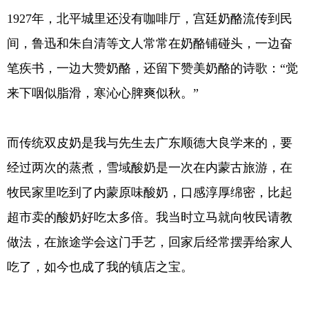
1927年，北平城里还没有咖啡厅，宫廷奶酪流传到民
间，鲁迅和朱自清等文人常常在奶酪铺碰头，一边奋
笔疾书，一边大赞奶酪，还留下赞美奶酪的诗歌：“觉
来下咽似脂滑，寒沁心脾爽似秋。”
而传统双皮奶是我与先生去广东顺德大良学来的，要
经过两次的蒸煮，雪域酸奶是一次在内蒙古旅游，在
牧民家里吃到了内蒙原味酸奶，口感淳厚绵密，比起
超市卖的酸奶好吃太多倍。我当时立马就向牧民请教
做法，在旅途学会这门手艺，回家后经常摆弄给家人
吃了，如今也成了我的镇店之宝。