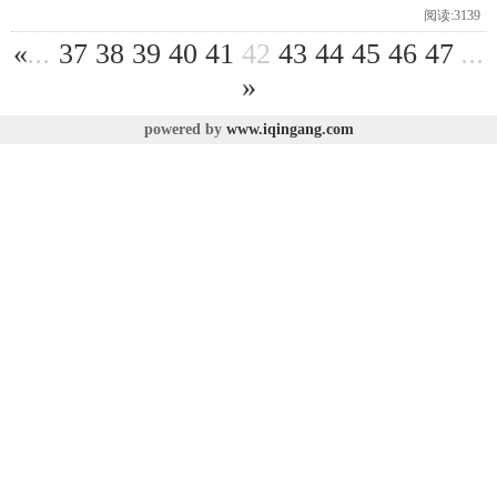
阅读:3139
«
...
37
38
39
40
41
42
43
44
45
46
47
...
»
powered by
www.iqingang.com