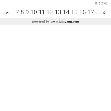
阅读:2466
«
...
7
8
9
10
11
12
13
14
15
16
17
...
»
powered by
www.iqingang.com